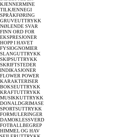
KJENNERMINE
TILKJENNEGI
SPRÅKFØRING
GRUVEUTTRYKK
NØLENDE SVAR
FINN ORD FOR
EKSPRESJONER
HOPP I HAVET
FYSIOGNOMIER
SLANGUTTRYKK
SKIPSUTTRYKK
SKRIFTSTEDER
INDIKASJONER
FLOWER POWER
KARAKTERISER
BOKSEUTTRYKK
KRAFTUTTRYKK
MUSIKKUTTRYKK
DONALDGRIMASE
SPORTSUTTRYKK
FORMULERINGER
DAMOKLESSVERD
FOTBALLBEGREP
HIMMEL OG HAV
SEILERUTTRYKK