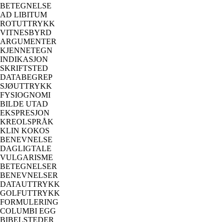
BETEGNELSE
AD LIBITUM
ROTUTTRYKK
VITNESBYRD
ARGUMENTER
KJENNETEGN
INDIKASJON
SKRIFTSTED
DATABEGREP
SJØUTTRYKK
FYSIOGNOMI
BILDE UTAD
EKSPRESJON
KREOLSPRÅK
KLIN KOKOS
BENEVNELSE
DAGLIGTALE
VULGARISME
BETEGNELSER
BENEVNELSER
DATAUTTRYKK
GOLFUTTRYKK
FORMULERING
COLUMBI EGG
BIBELSTEDER