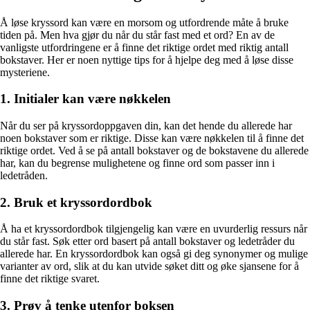
Å løse kryssord kan være en morsom og utfordrende måte å bruke
tiden på. Men hva gjør du når du står fast med et ord? En av de
vanligste utfordringene er å finne det riktige ordet med riktig antall
bokstaver. Her er noen nyttige tips for å hjelpe deg med å løse disse
mysteriene.
1. Initialer kan være nøkkelen
Når du ser på kryssordoppgaven din, kan det hende du allerede har
noen bokstaver som er riktige. Disse kan være nøkkelen til å finne det
riktige ordet. Ved å se på antall bokstaver og de bokstavene du allerede
har, kan du begrense mulighetene og finne ord som passer inn i
ledetråden.
2. Bruk et kryssordordbok
Å ha et kryssordordbok tilgjengelig kan være en uvurderlig ressurs når
du står fast. Søk etter ord basert på antall bokstaver og ledetråder du
allerede har. En kryssordordbok kan også gi deg synonymer og mulige
varianter av ord, slik at du kan utvide søket ditt og øke sjansene for å
finne det riktige svaret.
3. Prøv å tenke utenfor boksen