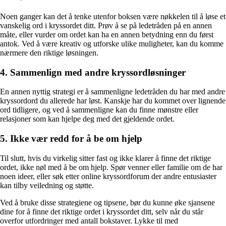
Noen ganger kan det å tenke utenfor boksen være nøkkelen til å løse et
vanskelig ord i kryssordet ditt. Prøv å se på ledetråden på en annen
måte, eller vurder om ordet kan ha en annen betydning enn du først
antok. Ved å være kreativ og utforske ulike muligheter, kan du komme
nærmere den riktige løsningen.
4. Sammenlign med andre kryssordløsninger
En annen nyttig strategi er å sammenligne ledetråden du har med andre
kryssordord du allerede har løst. Kanskje har du kommet over lignende
ord tidligere, og ved å sammenligne kan du finne mønstre eller
relasjoner som kan hjelpe deg med det gjeldende ordet.
5. Ikke vær redd for å be om hjelp
Til slutt, hvis du virkelig sitter fast og ikke klarer å finne det riktige
ordet, ikke nøl med å be om hjelp. Spør venner eller familie om de har
noen ideer, eller søk etter online kryssordforum der andre entusiaster
kan tilby veiledning og støtte.
Ved å bruke disse strategiene og tipsene, bør du kunne øke sjansene
dine for å finne det riktige ordet i kryssordet ditt, selv når du står
overfor utfordringer med antall bokstaver. Lykke til med