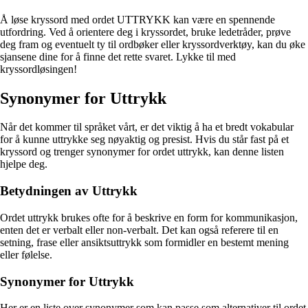
Å løse kryssord med ordet UTTRYKK kan være en spennende
utfordring. Ved å orientere deg i kryssordet, bruke ledetråder, prøve
deg fram og eventuelt ty til ordbøker eller kryssordverktøy, kan du øke
sjansene dine for å finne det rette svaret. Lykke til med
kryssordløsingen!
Synonymer for Uttrykk
Når det kommer til språket vårt, er det viktig å ha et bredt vokabular
for å kunne uttrykke seg nøyaktig og presist. Hvis du står fast på et
kryssord og trenger synonymer for ordet uttrykk, kan denne listen
hjelpe deg.
Betydningen av Uttrykk
Ordet uttrykk brukes ofte for å beskrive en form for kommunikasjon,
enten det er verbalt eller non-verbalt. Det kan også referere til en
setning, frase eller ansiktsuttrykk som formidler en bestemt mening
eller følelse.
Synonymer for Uttrykk
Her er en liste over synonymer som kan passe som alternativer til ordet