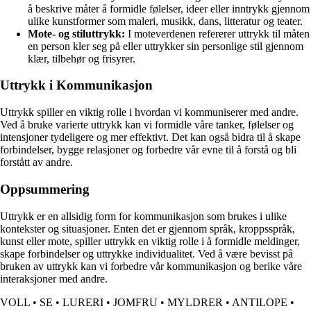
å beskrive måter å formidle følelser, ideer eller inntrykk gjennom
ulike kunstformer som maleri, musikk, dans, litteratur og teater.
Mote- og stiluttrykk:
I moteverdenen refererer uttrykk til måten
en person kler seg på eller uttrykker sin personlige stil gjennom
klær, tilbehør og frisyrer.
Uttrykk i Kommunikasjon
Uttrykk spiller en viktig rolle i hvordan vi kommuniserer med andre.
Ved å bruke varierte uttrykk kan vi formidle våre tanker, følelser og
intensjoner tydeligere og mer effektivt. Det kan også bidra til å skape
forbindelser, bygge relasjoner og forbedre vår evne til å forstå og bli
forstått av andre.
Oppsummering
Uttrykk er en allsidig form for kommunikasjon som brukes i ulike
kontekster og situasjoner. Enten det er gjennom språk, kroppsspråk,
kunst eller mote, spiller uttrykk en viktig rolle i å formidle meldinger,
skape forbindelser og uttrykke individualitet. Ved å være bevisst på
bruken av uttrykk kan vi forbedre vår kommunikasjon og berike våre
interaksjoner med andre.
VOLL
•
SE
•
LURERI
•
JOMFRU
•
MYLDRER
•
ANTILOPE
•