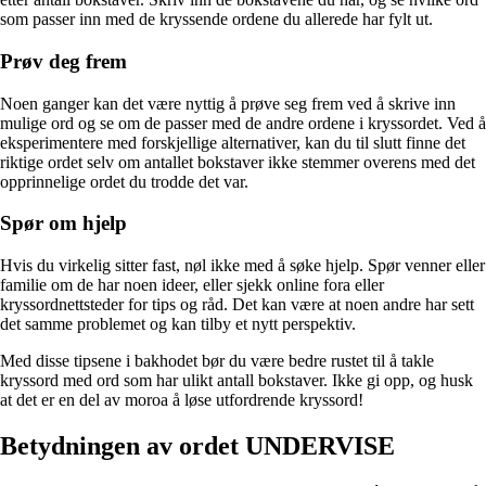
som passer inn med de kryssende ordene du allerede har fylt ut.
Prøv deg frem
Noen ganger kan det være nyttig å prøve seg frem ved å skrive inn
mulige ord og se om de passer med de andre ordene i kryssordet. Ved å
eksperimentere med forskjellige alternativer, kan du til slutt finne det
riktige ordet selv om antallet bokstaver ikke stemmer overens med det
opprinnelige ordet du trodde det var.
Spør om hjelp
Hvis du virkelig sitter fast, nøl ikke med å søke hjelp. Spør venner eller
familie om de har noen ideer, eller sjekk online fora eller
kryssordnettsteder for tips og råd. Det kan være at noen andre har sett
det samme problemet og kan tilby et nytt perspektiv.
Med disse tipsene i bakhodet bør du være bedre rustet til å takle
kryssord med ord som har ulikt antall bokstaver. Ikke gi opp, og husk
at det er en del av moroa å løse utfordrende kryssord!
Betydningen av ordet UNDERVISE