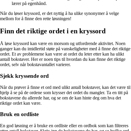
lærer på egenhånd.
Når du løser kryssord, er det nyttig å ha ulike synonymer å velge
mellom for å finne den rette løsningen!
Finn det riktige ordet i en kryssord
Å løse kryssord kan være en morsom og utfordrende aktivitet. Noen
ganger kan du imidlertid støte på vanskeligheter med å finne det riktige
ordet. Et av problemene kan være at ordet du leter etter kan ha ulikt
antall bokstaver. Her er noen tips til hvordan du kan finne det riktige
ordet, selv når bokstavantallet varierer.
Sjekk kryssende ord
Når du prøver å finne et ord med ulikt antall bokstaver, kan det være til
hjelp å se på de ordene som krysser det ordet du mangler. Ta en titt på
bokstavene du allerede har, og se om de kan hinte deg om hva det
riktige ordet kan være.
Bruk en ordliste
En god løsning er å bruke en ordliste eller en ordbok som kan filtreres
etter antall bokstaver. Skriv inn de bokstavene du har, og se hvilke ord