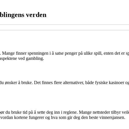
amblingens verden
ge finner spenningen i å satse penger på ulike spill, enten det er spil
e aspektene ved gambling.
nsker å bruke. Det finnes flere alternativer, både fysiske kasinoer og 
bør du bruke tid på å sette deg inn i reglene. Mange nettsteder tilbyr vei
hvordan kortene fungerer og hva som gir deg den beste vinnersjansen.