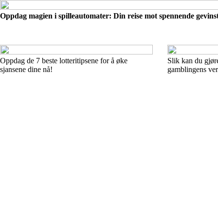
Oppdag magien i spilleautomater: Din reise mot spennende gevins
Oppdag de 7 beste lotteritipsene for å øke
Slik kan du gjøre 
sjansene dine nå!
gamblingens ve