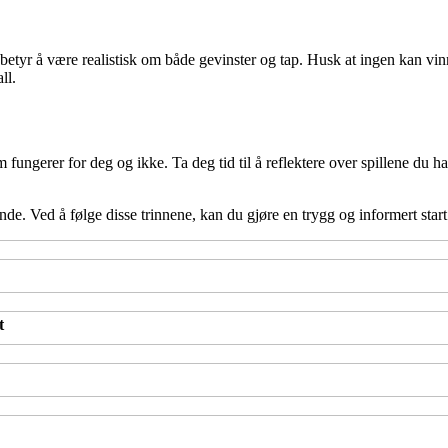
 betyr å være realistisk om både gevinster og tap. Husk at ingen kan vin
ll.
ngerer for deg og ikke. Ta deg tid til å reflektere over spillene du ha
 Ved å følge disse trinnene, kan du gjøre en trygg og informert start.
t