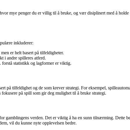
 hvor mye penger du er villig til å bruke, og vær disiplinert med å hold
pulære inkluderer:
 men er helt basert på tilfeldigheter.
t i andre spilleres atferd.
forstå statistikk og lagformer er viktig.
sert på tilfeldighet og de som krever strategi. For eksempel, spilleautom
 fokusere på spill som gir deg mulighet til å bruke strategi.
 for gamblingens verden. Det er viktig å ha en sunn tilnærming. Dette be
er dem, vil du kunne nyte opplevelsen bedre.