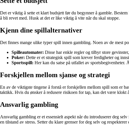
Sette et budsjett
Det er viktig å sette et klart budsjett før du begynner å gamble. Bestem
å bli revet med. Husk at det er like viktig å vite når du skal stoppe.
Kjenn dine spillalternativer
Det finnes mange ulike typer spill innen gambling. Noen av de mest po
Spilleautomater:
Disse har enkle regler og tilbyr store gevinster,
Poker:
Dette er et strategisk spill som krever ferdigheter og innsik
Sportsspill:
Her kan du satse på utfallet av sportsbegivenheter. Å 
Forskjellen mellom sjanse og strategi
En av de viktigste tingene å forstå er forskjellen mellom spill som er ba
taktikk. Hvis du ønsker å redusere risikoen for tap, kan det være klokt å
Ansvarlig gambling
Ansvarlig gambling er et essensielt aspekt når du introduserer deg selv
en tilstand av stress. Setter du klare grenser for deg selv og respekter