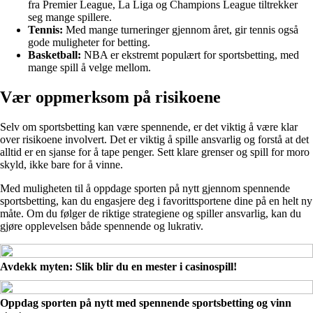
fra Premier League, La Liga og Champions League tiltrekker
seg mange spillere.
Tennis:
Med mange turneringer gjennom året, gir tennis også
gode muligheter for betting.
Basketball:
NBA er ekstremt populært for sportsbetting, med
mange spill å velge mellom.
Vær oppmerksom på risikoene
Selv om sportsbetting kan være spennende, er det viktig å være klar
over risikoene involvert. Det er viktig å spille ansvarlig og forstå at det
alltid er en sjanse for å tape penger. Sett klare grenser og spill for moro
skyld, ikke bare for å vinne.
Med muligheten til å oppdage sporten på nytt gjennom spennende
sportsbetting, kan du engasjere deg i favorittsportene dine på en helt ny
måte. Om du følger de riktige strategiene og spiller ansvarlig, kan du
gjøre opplevelsen både spennende og lukrativ.
Avdekk myten: Slik blir du en mester i casinospill!
Oppdag sporten på nytt med spennende sportsbetting og vinn