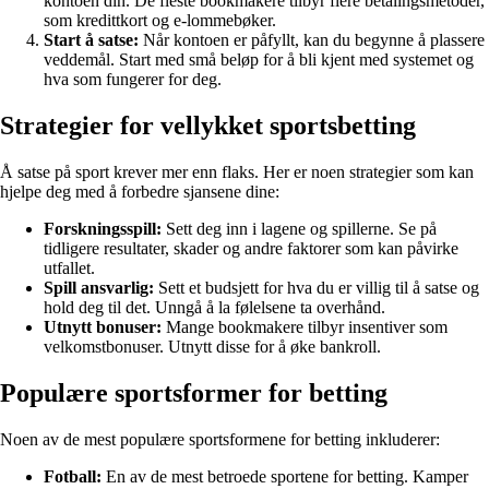
kontoen din. De fleste bookmakere tilbyr flere betalingsmetoder,
som kredittkort og e-lommebøker.
Start å satse:
Når kontoen er påfyllt, kan du begynne å plassere
veddemål. Start med små beløp for å bli kjent med systemet og
hva som fungerer for deg.
Strategier for vellykket sportsbetting
Å satse på sport krever mer enn flaks. Her er noen strategier som kan
hjelpe deg med å forbedre sjansene dine:
Forskningsspill:
Sett deg inn i lagene og spillerne. Se på
tidligere resultater, skader og andre faktorer som kan påvirke
utfallet.
Spill ansvarlig:
Sett et budsjett for hva du er villig til å satse og
hold deg til det. Unngå å la følelsene ta overhånd.
Utnytt bonuser:
Mange bookmakere tilbyr insentiver som
velkomstbonuser. Utnytt disse for å øke bankroll.
Populære sportsformer for betting
Noen av de mest populære sportsformene for betting inkluderer:
Fotball:
En av de mest betroede sportene for betting. Kamper