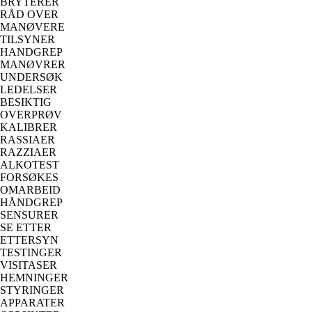
BRYTERER
RÅD OVER
MANØVERE
TILSYNER
HANDGREP
MANØVRER
UNDERSØK
LEDELSER
BESIKTIG
OVERPRØV
KALIBRER
RASSIAER
RAZZIAER
ALKOTEST
FORSØKES
OMARBEID
HÅNDGREP
SENSURER
SE ETTER
ETTERSYN
TESTINGER
VISITASER
HEMNINGER
STYRINGER
APPARATER