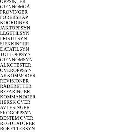
OPPSIKTER
GJENNOMGÅ
PRØVINGER
FØRERSKAP
KOORDINER
JAKTOPPSYN
LEGETILSYN
PRISTILSYN
SJEKKINGER
DATATILSYN
TOLLOPPSYN
GJENNOMSYN
ALKOTESTER
OVEROPPSYN
AKKOMMODER
REVISJONER
RÅDERETTER
BEFARINGER
KOMMANDOER
HERSK OVER
AVLESINGER
SKOGOPPSYN
BESTEM OVER
REGULATORER
BOKETTERSYN