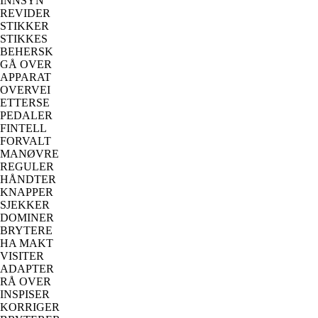
INNSYN
REVIDER
STIKKER
STIKKES
BEHERSK
GÅ OVER
APPARAT
OVERVEI
ETTERSE
PEDALER
FINTELL
FORVALT
MANØVRE
REGULER
HÅNDTER
KNAPPER
SJEKKER
DOMINER
BRYTERE
HA MAKT
VISITER
ADAPTER
RÅ OVER
INSPISER
KORRIGER