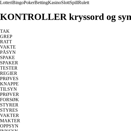
Lotteri
Bingo
Poker
Betting
Kasino
Slott
Spill
Rulett
KONTROLLER kryssord og sy
TAK
GREP
RATT
VAKTE
PÅSYN
SPAKE
SPAKER
TESTER
REGIER
PRØVES
KNAPPE
TILSYN
PRØVER
FORSØK
STYRER
STYRES
VAKTER
MAKTER
OPPSYN