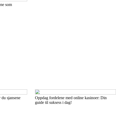
lene som
r du sjansene
Oppdag fordelene med online kasinoer: Din
guide til suksess i dag!