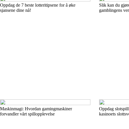
Oppdag de 7 beste lotteritipsene for å øke
Slik kan du gjøre 
sjansene dine nå!
gamblingens ve
Maskinmagi: Hvordan gamingmaskiner
Oppdag slotspill
forvandler vårt spillopplevelse
kasinoets slotts