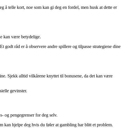
eg å telle kort, noe som kan gi deg en fordel, men husk at dette er
ne kan være betydelige.
godt råd er å observere andre spillere og tilpasse strategiene dine
ne. Sjekk alltid vilkårene knyttet til bonusene, da det kan være
elle gevinster.
ds- og pengegrenser for deg selv.
om kan hjelpe deg hvis du føler at gambling har blitt et problem.