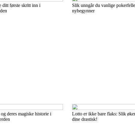
ditt første skritt inn i
Slik unngår du vanlige pokerfel
rden
nybegynner
 og deres magiske historie i
Lotto er ikke bare flaks: Slik øke
verden
dine drastisk!