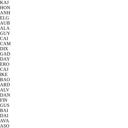
KAJ
HON
ANH
ELG
AUB
ALA
GUY
CAI
CAM
DIX
GAD
DAY
ERO
CAJ
IKE
BAO
ARD
ALV
DAN
FIN
GUS
BAI
DAI
AVA
ASO