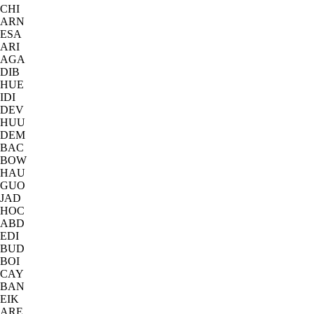
CHI
ARN
ESA
ARI
AGA
DIB
HUE
IDI
DEV
HUU
DEM
BAC
BOW
HAU
GUO
JAD
HOC
ABD
EDI
BUD
BOI
CAY
BAN
EIK
ARE