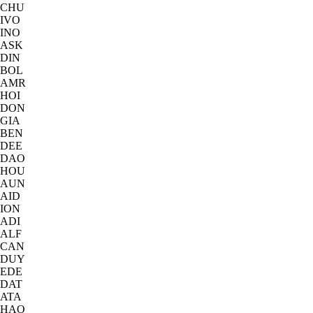
CHU
IVO
INO
ASK
DIN
BOL
AMR
HOI
DON
GIA
BEN
DEE
DAO
HOU
AUN
AID
ION
ADI
ALF
CAN
DUY
EDE
DAT
ATA
HAO