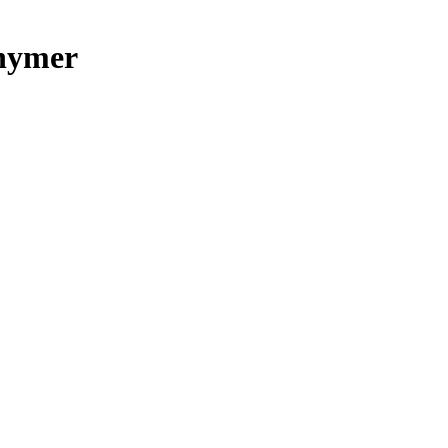
nymer