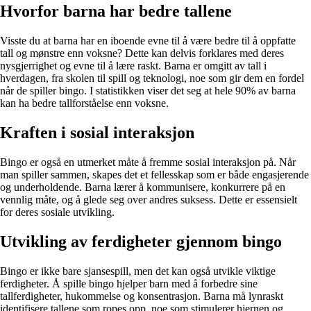
Hvorfor barna har bedre tallene
Visste du at barna har en iboende evne til å være bedre til å oppfatte
tall og mønstre enn voksne? Dette kan delvis forklares med deres
nysgjerrighet og evne til å lære raskt. Barna er omgitt av tall i
hverdagen, fra skolen til spill og teknologi, noe som gir dem en fordel
når de spiller bingo. I statistikken viser det seg at hele 90% av barna
kan ha bedre tallforståelse enn voksne.
Kraften i sosial interaksjon
Bingo er også en utmerket måte å fremme sosial interaksjon på. Når
man spiller sammen, skapes det et fellesskap som er både engasjerende
og underholdende. Barna lærer å kommunisere, konkurrere på en
vennlig måte, og å glede seg over andres suksess. Dette er essensielt
for deres sosiale utvikling.
Utvikling av ferdigheter gjennom bingo
Bingo er ikke bare sjansespill, men det kan også utvikle viktige
ferdigheter. Å spille bingo hjelper barn med å forbedre sine
tallferdigheter, hukommelse og konsentrasjon. Barna må lynraskt
identifisere tallene som ropes opp, noe som stimulerer hjernen og