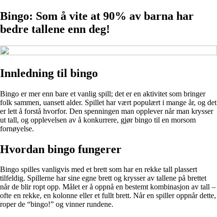
Bingo: Som å vite at 90% av barna har
bedre tallene enn deg!
Innledning til bingo
Bingo er mer enn bare et vanlig spill; det er en aktivitet som bringer
folk sammen, uansett alder. Spillet har vært populært i mange år, og det
er lett å forstå hvorfor. Den spenningen man opplever når man krysser
ut tall, og opplevelsen av å konkurrere, gjør bingo til en morsom
fornøyelse.
Hvordan bingo fungerer
Bingo spilles vanligvis med et brett som har en rekke tall plassert
tilfeldig. Spillerne har sine egne brett og krysser av tallene på brettet
når de blir ropt opp. Målet er å oppnå en bestemt kombinasjon av tall –
ofte en rekke, en kolonne eller et fullt brett. Når en spiller oppnår dette,
roper de “bingo!” og vinner rundene.