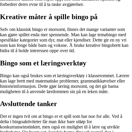
forbedrer deres evne til å ta raske avgjørelser.
Kreative måter å spille bingo på
Selv om klassisk bingo er morsomt, finnes det mange varianter som
kan gjøre spillet enda mer spennende. Man kan lage temabingo med
spesifikke kategorier som dyr, mat eller kjendiser. Dette gir en ny vri
som kan fenge både barn og voksne. Å bruke kreative bingobrett kan
bidra til å holde interessen oppe over tid.
Bingo som et læringsverktøy
Bingo kan også brukes som et læringsverktøy i klasserommet. Lærere
kan lage brett med matematiske problemer, grammatikkøvelser eller
historieinformasjon. Dette gjør læring morsomt, og det gir barna
muligheten til å anvende lærdommen sin på en leken måte.
Avsluttende tanker
Det er ingen tvil om at bingo er et spill som har noe for alle. Ved å
delta i bingoaktiviteter får man ikke bare utløp for
konkurranseinstinktet, men også en mulighet til å lære og utvikle